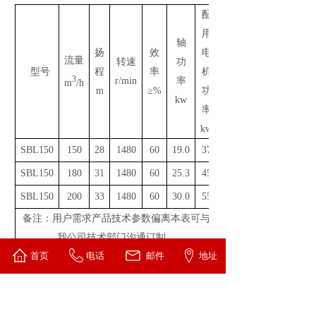
配
用
轴
扬
效
电
流量
转速
功
型号
程
率
机
3
r/min
率
m
/h
m
≥%
功
kw
率
kw
SBL150
150
28
1480
60
19.0
37
SBL150
180
31
1480
60
25.3
45
SBL150
200
33
1480
60
30.0
55
备注：用户需求产品技术参数偏离本表可与
我公司技术部门沟通订制。
首页
电话
邮件
地址
上一个：
卧式砂泵
下一个：
供浆泵